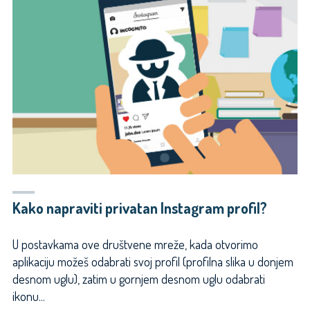
PRIVATNE
FOTKE,
ILI
VIDEO
NA
NET?"
Kako napraviti privatan Instagram profil?
U postavkama ove društvene mreže, kada otvorimo
aplikaciju možeš odabrati svoj profil (profilna slika u donjem
desnom uglu), zatim u gornjem desnom uglu odabrati
ikonu...