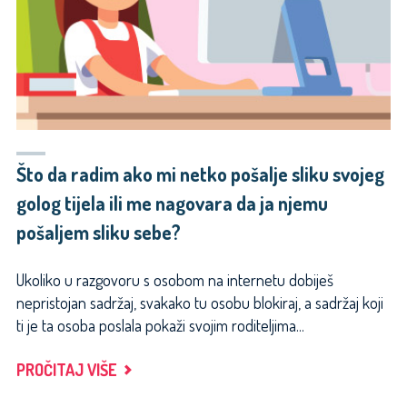
ZA
ŠKOLU…
ŠTO
GOD
DA
NAPIŠEM
UVIJEK
ME
Što da radim ako mi netko pošalje sliku svojeg
IZRUGAJU…
golog tijela ili me nagovara da ja njemu
NE
pošaljem sliku sebe?
ZNAM
VIŠE
Ukoliko u razgovoru s osobom na internetu dobiješ
ŠTO
nepristojan sadržaj, svakako tu osobu blokiraj, a sadržaj koji
DA
ti je ta osoba poslala pokaži svojim roditeljima...
RADIM."
"ŠTO
PROČITAJ VIŠE
DA