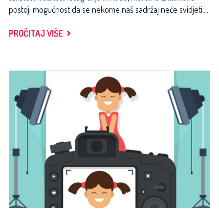
postoji mogućnost da se nekome naš sadržaj neće svidjeti....
"DOBIVAM
PROČITAJ VIŠE
JAKO
PUNO
HEJT
KOMENTARA
ŠTO
DA
RADIM?"