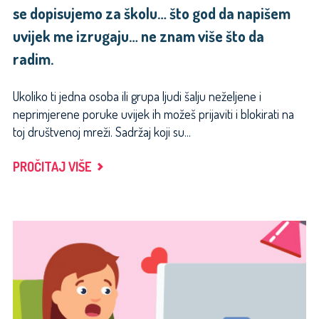
se dopisujemo za školu… što god da napišem
uvijek me izrugaju… ne znam više što da
radim.
Ukoliko ti jedna osoba ili grupa ljudi šalju neželjene i
neprimjerene poruke uvijek ih možeš prijaviti i blokirati na
toj društvenoj mreži. Sadržaj koji su...
"DOBIVAM
PROČITAJ VIŠE
STALNO
SVAKAKVE
PORUKE
U
GRUPI
GDJE
SE
DOPISUJEMO