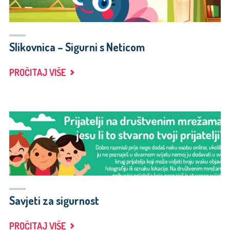
Slikovnica – Sigurni s Neticom
"SLIKOVNICA
PROČITAJ VIŠE
–
SIGURNI
S
NETICOM"
Savjeti za sigurnost
"SAVJETI
PROČITAJ VIŠE