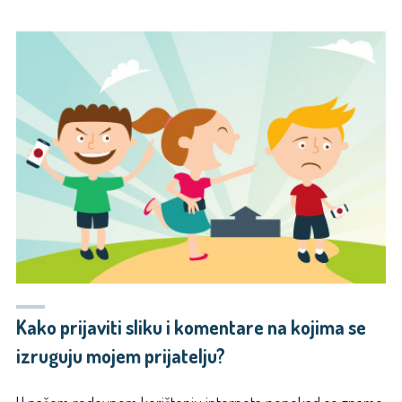
RADIM
AKO
MI
NETKO
POŠALJE
SLIKU
SVOJEG
GOLOG
TIJELA
ILI
ME
NAGOVARA
DA
JA
NJEMU
Kako prijaviti sliku i komentare na kojima se
POŠALJEM
izruguju mojem prijatelju?
SLIKU
SEBE?"