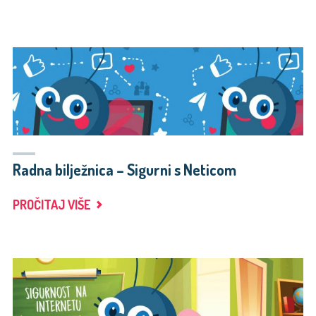
U
MISIJI
DJEČJE
SREĆE"
Radna bilježnica – Sigurni s Neticom
"RADNA
PROČITAJ VIŠE
BILJEŽNICA
–
SIGURNI
S
NETICOM"