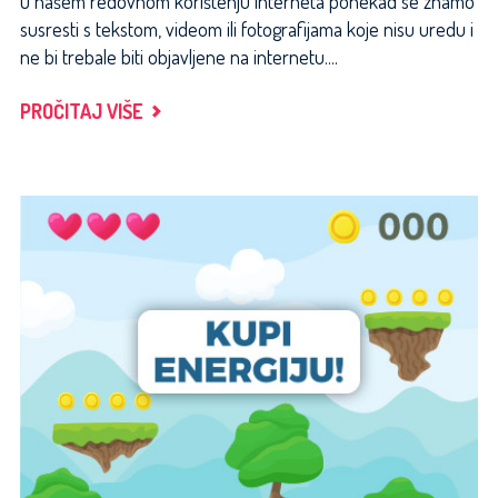
U našem redovnom korištenju interneta ponekad se znamo
susresti s tekstom, videom ili fotografijama koje nisu uredu i
ne bi trebale biti objavljene na internetu....
"KAKO
PROČITAJ VIŠE
PRIJAVITI
SLIKU
I
KOMENTARE
NA
KOJIMA
SE
IZRUGUJU
MOJEM
PRIJATELJU?"