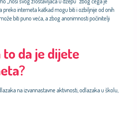
vno „nosi svog zlostavljača u džepu“ zbog čega je
 preko interneta katkad mogu biti i ozbiljnije od onih
ože biti puno veća, a zbog anonimnosti počinitelji
to da je dijete
neta?
odlazaka na izvannastavne aktivnosti, odlazaka u školu,