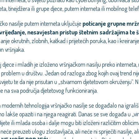
ta, tinejdžera ili grupe djece, putem interneta ili mobilnog tele
ko nasilje putem interneta uključuje
poticanje grupne mržn
vrijeđanje, nesavjestan pristup štetnim sadržajima te š
lanje okrutnih, zlobnih, katkad i prijetećih poruka, kao i kreiranj
un vršnjaka.
j djece i mladih je izloženo vršnjačkom nasilju preko interneta, 
 problem u društvu. Jedan od razloga zbog kojih ovaj trend nije
vijetu te da nije prisutan u „stvarnom djetetovom okruženju“. 
eče na sva područja djetetovog funkcioniranja.
a modernih tehnologija vršnjačko nasilje se događalo na igrališ
lakše opaziti i na njega reagirati. Danas se sve događa u „vir
jete ili mlada osoba i dalje mogu biti izloženi različitim oblici
eće preuzeti ulogu zlostavljača, ali neće ni spriječiti nasilje, a