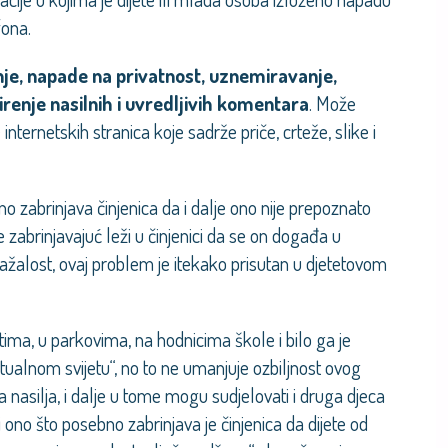
fona.
je, napade na privatnost, uznemiravanje,
irenje nasilnih i uvredljivih komentara
. Može
e internetskih stranica koje sadrže priče, crteže, slike i
no zabrinjava činjenica da i dalje ono nije prepoznato
 zabrinjavajuć leži u činjenici da se on događa u
Nažalost, ovaj problem je itekako prisutan u djetetovom
tima, u parkovima, na hodnicima škole i bilo ga je
tualnom svijetu“, no to ne umanjuje ozbiljnost ovog
ma nasilja, i dalje u tome mogu sudjelovati i druga djeca
li ono što posebno zabrinjava je činjenica da dijete od