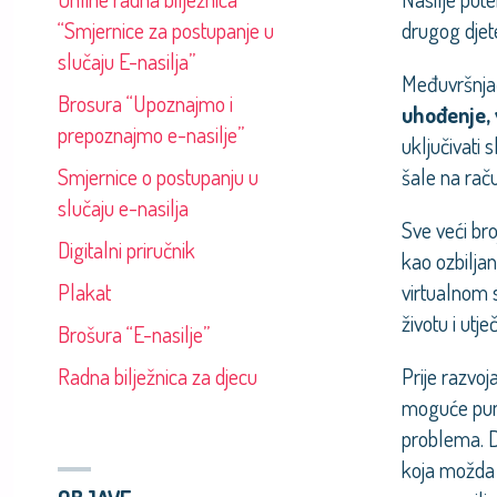
“Smjernice za postupanje u
drugog djete
slučaju E-nasilja”
Međuvršnjač
Brosura “Upoznajmo i
uhođenje, 
prepoznajmo e-nasilje”
uključivati s
Smjernice o postupanju u
šale na rač
slučaju e-nasilja
Sve veći bro
Digitalni priručnik
kao ozbiljan
Plakat
virtualnom s
životu i utj
Brošura “E-nasilje”
Radna bilježnica za djecu
Prije razvoj
moguće puno 
problema. Di
koja možda n