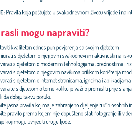
E:
Pravila koja poštujete u svakodnevnom životu vrijede i na in
drasli mogu napraviti?
aviti kvalitetan odnos pun povjerenja sa svojim djetetom
cirati s djetetom o njegovim svakodnevnim aktivnostima, isku
arati s djetetom o modernim tehnologijama, prednostima i rizi
arati s djetetom o njegovim navikima prilikom korištenja mod
arati s djetetom o internet stranicama, igricima i aplikacijama ko
arajte s djetetom o tome koliko je važno promisliti prije slanja 
li da dobiju takvu poruku
ite jasna pravila kojima je zabranjeno dijeljenje tuđih osobnih in
ite pravilo prema kojem nije dopušteno slati fotografije ili vide
je koji mogu uvrijediti druge ljude.