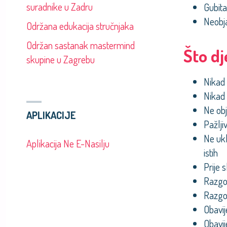
suradnike u Zadru
Gubita
Neobja
Održana edukacija stručnjaka
Održan sastanak mastermind
Što d
skupine u Zagrebu
Nikad 
Nikad 
Ne obja
APLIKACIJE
Pažlji
Ne ukl
Aplikacija Ne E-Nasilju
istih
Prije 
Razgov
Razgov
Obavij
Obavij