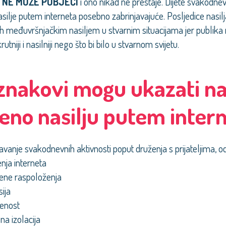
NE MOŽE POBJEĆI
i ono nikad ne prestaje. Dijete svakodne
silje putem interneta posebno zabrinjavajuće. Posljedice nasilja
h međuvršnjačkim nasiljem u stvarnim situacijama jer publika m
utniji i nasilniji nego što bi bilo u stvarnom svijetu.
 znakovi mogu ukazati na 
ženo nasilju putem inter
avanje svakodnevnih aktivnosti poput druženja s prijateljima, 
enja interneta
ene raspoloženja
ija
enost
lna izolacija