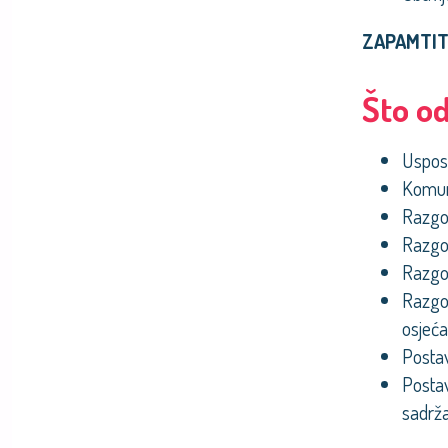
ZAPAMTIT
Što o
Uspost
Komuni
Razgov
Razgov
Razgov
Razgov
osjeća
Postav
Postav
sadrža