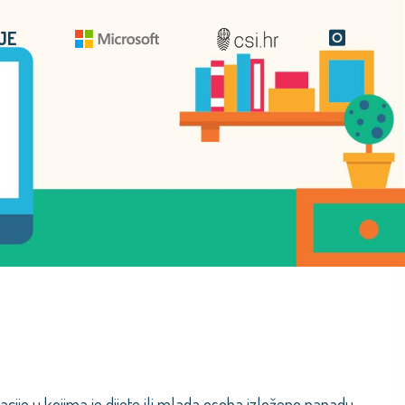
JE
acije u kojima je dijete ili mlada osoba izloženo napadu