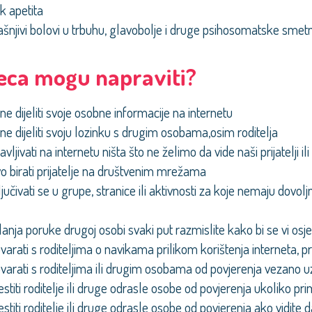
k apetita
šnjivi bolovi u trbuhu, glavobolje i druge psihosomatske smet
jeca mogu napraviti?
ne dijeliti svoje osobne informacije na internetu
ne dijeliti svoju lozinku s drugim osobama,osim roditelja
vljivati na internetu ništa što ne želimo da vide naši prijatelji il
vo birati prijatelje na društvenim mrežama
jučivati se u grupe, stranice ili aktivnosti za koje nemaju dovolj
slanja poruke drugoj osobi svaki put razmislite kako bi se vi os
arati s roditeljima o navikama prilikom korištenja interneta,
arati s roditeljima ili drugim osobama od povjerenja vezano uz 
estiti roditelje ili druge odrasle osobe od povjerenja ukoliko pri
estiti roditelje ili druge odrasle osobe od povjerenja ako vidite