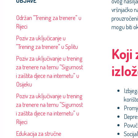
OBJAVE
ovog nasilja
vršnjačko na
Održan "Trening za trenere" u
prouzročeni
Rijeci
mogu biti okr
Poziv za uključicanje u
"Trening za trenere" u Splitu
Koji
Poziv za uključivanje u trening
izlo
za trenere na temu "Sigurnost
i zaštita djece na internetu" u
Osijeku
Izbjeg
Poziv za uključivanje u trening
korišt
za trenere na temu "Sigurnost
Promj
i zaštita djece na internetu" u
Depres
Rijeci
Povuč
Edukacija za stručne
Socija