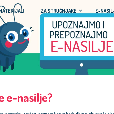
MATERIJALI
ZA STRUČNJAKE
E-NASIL
e e-nasilje?
m interneta, u svijetu poznato kao cyberbullying, obuhvaća situ