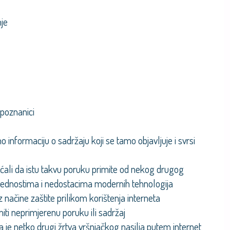
nje
i poznanici
no informaciju o sadržaju koji se tamo objavljuje i svrsi
jećali da istu takvu poruku primite od nekog drugog
 prednostima i nedostacima modernih tehnologija
načine zaštite prilikom korištenja interneta
miti neprimjerenu poruku ili sadržaj
 da je netko drugi žrtva vršnjačkog nasilja putem internet